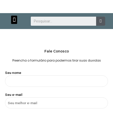
Menu
Searc
Fale Conosco
Atendimento
Preencha o formulário para podermos tirar suas duvidas
Seu nome
personalizado.
Seu e-mail