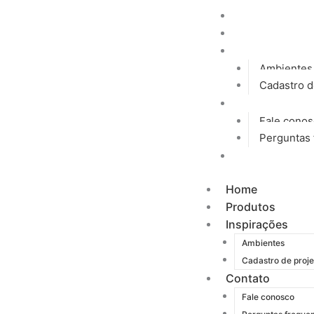
Ir
Home
para
Produtos
o
Inspirações
conteúdo
Ambientes
Cadastro d
Contato
Fale cono
Perguntas 
Blog
Home
Produtos
Inspirações
Ambientes
Cadastro de proje
Contato
Fale conosco