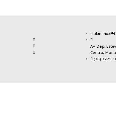
Tudo para o seu projeto dos sonhos!
aluminox@t
Av. Dep. Estev
Centro, Mont
(38) 3221-