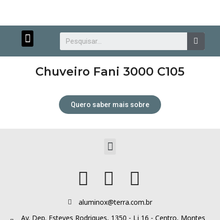
Menu
Searc
Chuveiro Fani 3000 C105
Quero saber mais sobre
Atendimento personalizado.
Menu
aluminox@terra.com.br
Av. Dep. Esteves Rodrigues, 1350 - Lj 16 - Centro, Montes