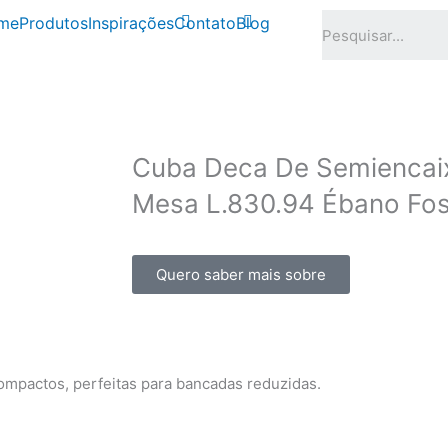
me
Produtos
Inspirações
Contato
Blog
r em revestimentos,
hos!
Cuba Deca De Semienca
Mesa L.830.94 Ébano Fo
Quero saber mais sobre
mpactos, perfeitas para bancadas reduzidas.