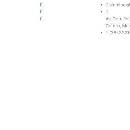
aluminox@
Av. Dep. Est
Centro, Mo
Tudo para o seu projeto dos sonhos!
(38) 3221