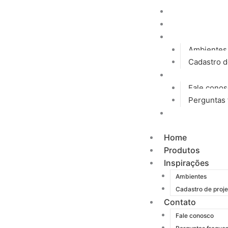
Ir
Home
para
Produtos
o
Inspirações
conteúdo
Ambientes
Cadastro d
Contato
Fale cono
Perguntas 
Blog
Home
Produtos
Inspirações
Ambientes
Cadastro de proje
Contato
Fale conosco