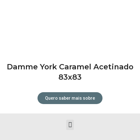
Damme York Caramel Acetinado
83x83
Tudo para o seu projeto dos
Quero saber mais sobre
sonhos!
Menu