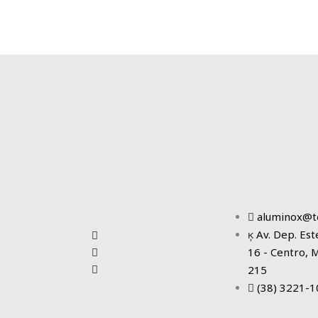
aluminox@t
Av. Dep. Est
Tudo para o seu projeto dos sonhos!
16 - Centro, 
215
(38) 3221-