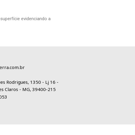
superfície evidenciando a
erra.com.br
es Rodrigues, 1350 - Lj 16 -
es Claros - MG, 39400-215
1053