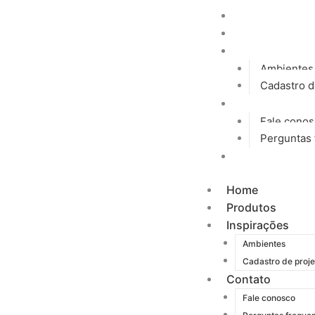
Ir
Home
para
Produtos
o
Inspirações
conteúdo
Ambientes
Cadastro d
Contato
Fale cono
Perguntas 
Blog
Home
Produtos
Inspirações
Ambientes
Cadastro de proje
Contato
Fale conosco