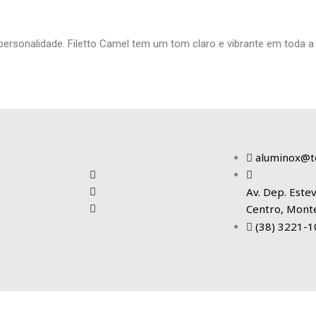
rsonalidade. Filetto Camel tem um tom claro e vibrante em toda a 
Tudo para o seu projeto dos sonhos!
aluminox@t
Av. Dep. Estev
Centro, Mont
(38) 3221-