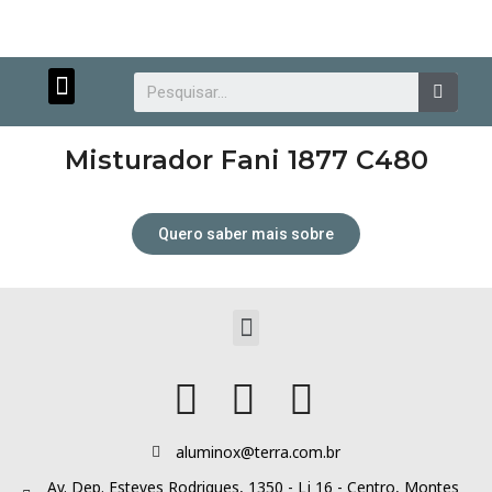
Menu
Searc
Misturador Fani 1877 C480
Quero saber mais sobre
Atendimento personalizado.
Menu
aluminox@terra.com.br
Av. Dep. Esteves Rodrigues, 1350 - Lj 16 - Centro, Montes