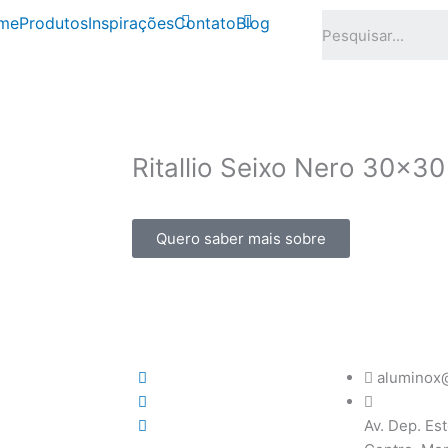
me
Produtos
Inspirações
Contato
Blog
r em revestimentos,
hos!
Ritallio Seixo Nero 30x30
Quero saber mais sobre
aluminox@
Av. Dep. Est