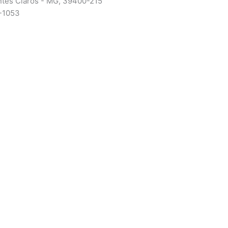
ntes Claros - MG, 39400-215
-1053