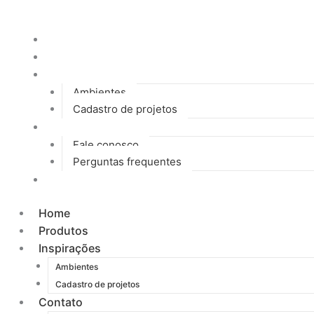
Ir
para
Home
o
Produtos
conteúdo
Inspirações
Ambientes
Cadastro de projetos
Contato
Fale conosco
Perguntas frequentes
Blog
Home
Produtos
Inspirações
Ambientes
Cadastro de projetos
Contato