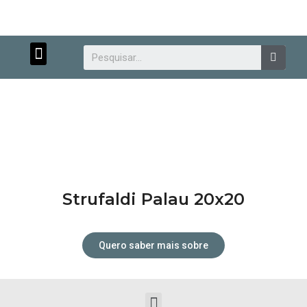
Menu
Searc
Atendimento personalizado.
Strufaldi Palau 20x20
Quero saber mais sobre
Menu