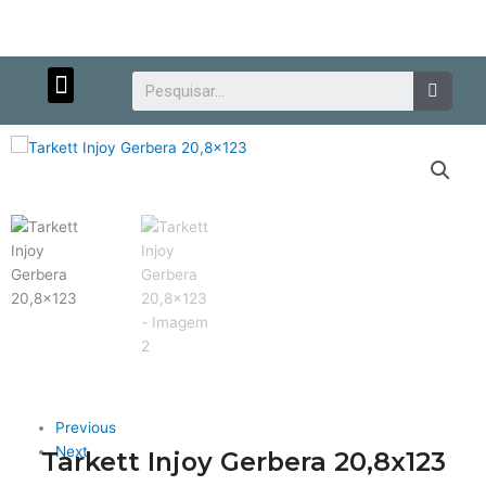
Menu
Searc
Atendimento personalizado.
Previous
Next
Tarkett Injoy Gerbera 20,8x123