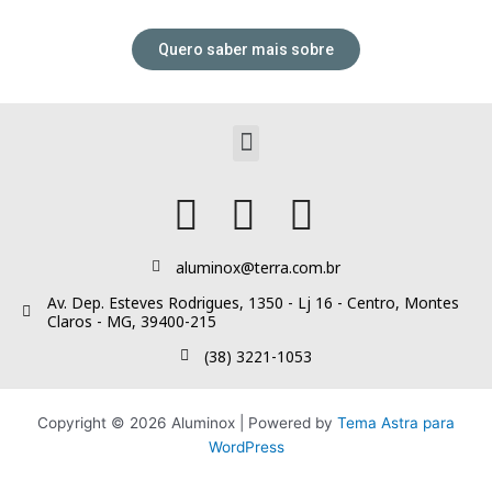
Quero saber mais sobre
Menu
aluminox@terra.com.br
Av. Dep. Esteves Rodrigues, 1350 - Lj 16 - Centro, Montes
Claros - MG, 39400-215
Tudo para o seu projeto dos
(38) 3221-1053
sonhos!
Copyright © 2026 Aluminox | Powered by
Tema Astra para
WordPress