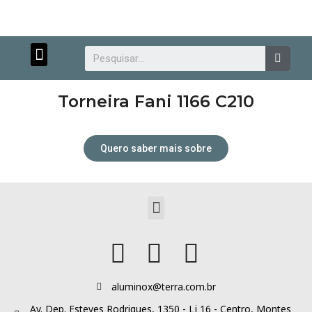
Menu
Searc
Torneira Fani 1166 C210
Quero saber mais sobre
Atendimento personalizado.
Menu
aluminox@terra.com.br
Av. Dep. Esteves Rodrigues, 1350 - Lj 16 - Centro, Montes