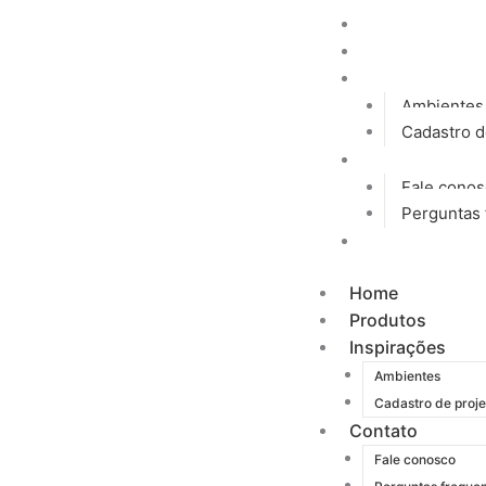
Ir
Home
para
Produtos
o
Inspirações
conteúdo
Ambientes
Cadastro d
Contato
Fale cono
Perguntas 
Blog
Home
Produtos
Inspirações
Ambientes
Cadastro de proje
Contato
Fale conosco