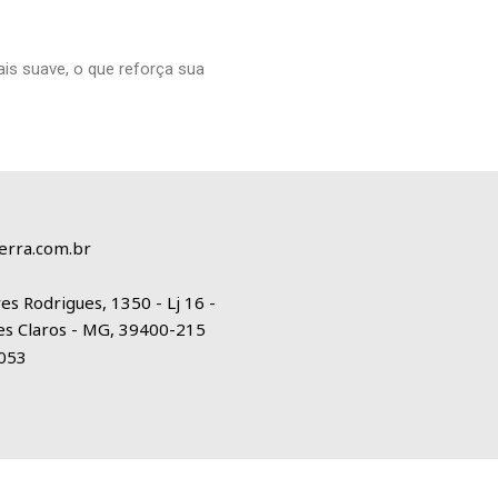
is suave, o que reforça sua
erra.com.br
es Rodrigues, 1350 - Lj 16 -
es Claros - MG, 39400-215
1053