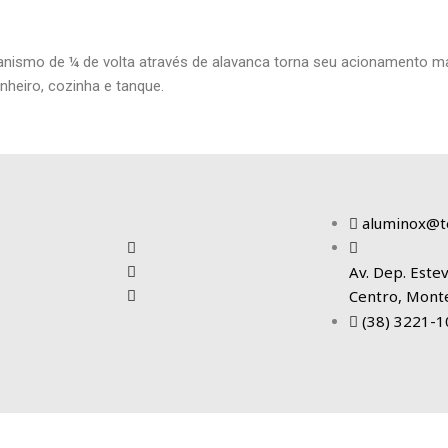
canismo de ¼ de volta através de alavanca torna seu acionamento ma
nheiro, cozinha e tanque.
Tudo para o seu projeto dos sonhos!
aluminox@t
Av. Dep. Estev
Centro, Mont
(38) 3221-