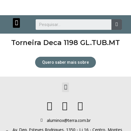
Menu
Searc
Torneira Deca 1198 GL.TUB.MT
Quero saber mais sobre
Atendimento personalizado.
Menu
aluminox@terra.com.br
Av. Dep. Esteves Rodrigues, 1350 - Lj 16 - Centro, Montes