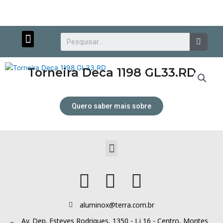
Menu
Searc
Torneira Deca 1198 GL33.RD
Quero saber mais sobre
Atendimento personalizado.
Menu
aluminox@terra.com.br
Av. Dep. Esteves Rodrigues, 1350 - Lj 16 - Centro, Montes