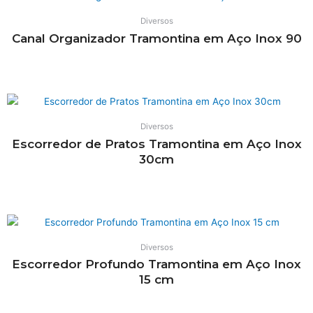
Diversos
Canal Organizador Tramontina em Aço Inox 90
Leia mais
Diversos
Escorredor de Pratos Tramontina em Aço Inox
30cm
Leia mais
Diversos
Escorredor Profundo Tramontina em Aço Inox
15 cm
Leia mais