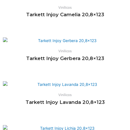
Vinílicos
Tarkett Injoy Camelia 20,8×123
Leia mais
Vinílicos
Tarkett Injoy Gerbera 20,8×123
Leia mais
Tudo para o seu projeto dos
Vinílicos
sonhos!
Tarkett Injoy Lavanda 20,8×123
Leia mais